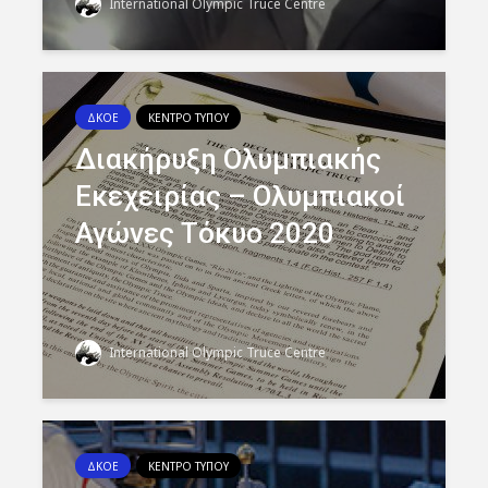
International Olympic Truce Centre
ΔΚΟΕ
ΚΕΝΤΡΟ ΤΥΠΟΥ
Διακήρυξη Ολυμπιακής
Εκεχειρίας – Ολυμπιακοί
Αγώνες Τόκυο 2020
International Olympic Truce Centre
ΔΚΟΕ
ΚΕΝΤΡΟ ΤΥΠΟΥ