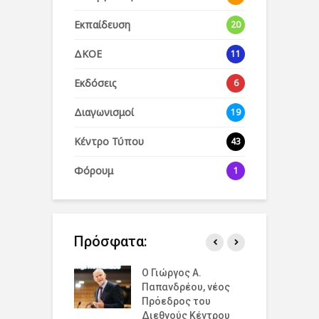
Εκπαίδευση
20
ΔΚΟΕ
11
Εκδόσεις
6
Διαγωνισμοί
19
Κέντρο Τύπου
43
Φόρουμ
1
Πρόσφατα:
άζουμε την
Ο Γιώργος Α.
Ο
σμια Ημέρα
Παπανδρέου, νέος
έ
ισμού για την
Πρόεδρος του
δ
υξη και την
Διεθνούς Κέντρου
ό