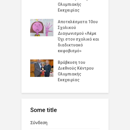
η στο 19 Λύκειο
Ολυμπιακής
Ε
ν !
Εκεχειρίας
ε
έ
ομογένεια της
Αποτελέσματα 10ου
Ε
κής!
Σχολικού
Κ
Διαγωνισμού «Λέμε
Β
Όχι στον σχολικό και
σμια Ημέρα
διαδικτυακό
Σ
ισμού για την
εκφοβισμό»
Α
υξη και την
η
Βράβευση του
Διεθνούς Κέντρου
Π
Ολυμπιακής
Ε
Εκεχειρίας
Some title
Σύνδεση