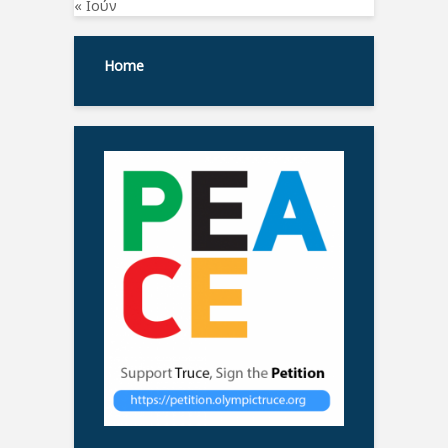
« Ιούν
Home