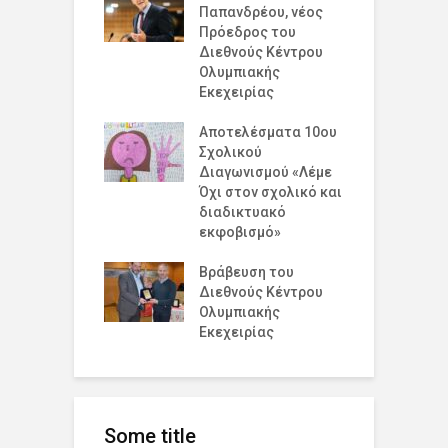
σμια Ημέρα
Παπανδρέου, νέος
έ
ισμού για την
Πρόεδρος του
δ
υξη και την
Διεθνούς Κέντρου
ό
η στο 19 Λύκειο
Ολυμπιακής
Ε
ν !
Εκεχειρίας
ε
έ
ομογένεια της
Αποτελέσματα 10ου
Ε
κής!
Σχολικού
Κ
Διαγωνισμού «Λέμε
Β
Όχι στον σχολικό και
σμια Ημέρα
διαδικτυακό
Σ
ισμού για την
εκφοβισμό»
Α
υξη και την
η
Βράβευση του
Διεθνούς Κέντρου
Π
Ολυμπιακής
Ε
Εκεχειρίας
Some title