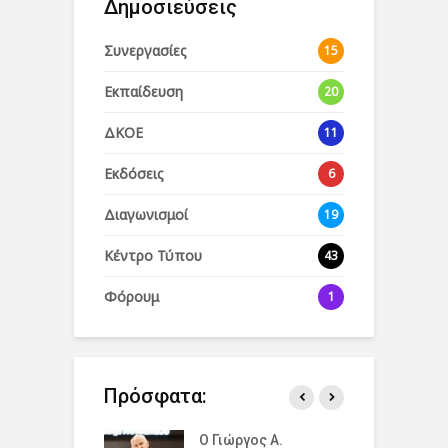
Δημοσιεύσεις
Συνεργασίες
15
Εκπαίδευση
20
ΔΚΟΕ
11
Εκδόσεις
6
Διαγωνισμοί
19
Κέντρο Τύπου
43
Φόρουμ
1
Πρόσφατα:
άζουμε την
Ο Γιώργος Α.
Ο