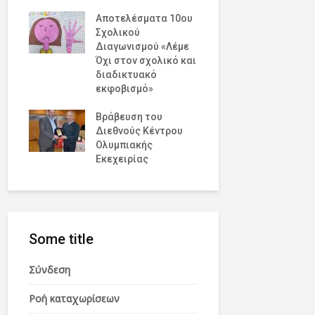
έδρα του
 της
Αποτελέσματα 10ου
Ευρωπαϊκ
Σχολικού
Κοινοβουλ
Διαγωνισμού «Λέμε
Βρυξέλλε
Όχι στον σχολικό και
ρα
διαδικτυακό
Σχολική Η
 την
εκφοβισμό»
Αθλητισμο
ην
Βράβευση του
Διεθνούς Κέντρου
Παγκόσμια
Ολυμπιακής
Ειρήνης
Εκεχειρίας
Some title
Σύνδεση
Ροή καταχωρίσεων