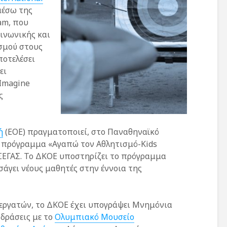
μέσω της
am, που
ινωνικής και
ισμού στους
ποτελέσει
ει
 Imagine
ς
ή
(EOE) πραγματοποιεί, στο Παναθηναϊκό
ό πρόγραμμα «Αγαπώ τον Αθλητισμό-Kids
ν ΣΕΓΑΣ. Το ΔΚΟΕ υποστηρίζει το πρόγραμμα
ισάγει νέους μαθητές στην έννοια της
εργατών, το ΔΚΟΕ έχει υπογράψει Μνημόνια
δράσεις με το
Ολυμπιακό Μουσείο