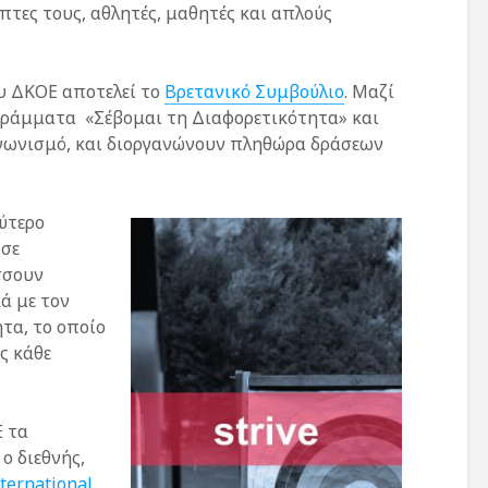
τες τους, αθλητές, μαθητές και απλούς
υ ΔΚΟΕ αποτελεί το
Βρετανικό Συμβούλιο
. Μαζί
γράμματα «Σέβομαι τη Διαφορετικότητα» και
αγωνισμό, και διοργανώνουν πληθώρα δράσεων
εύτερο
 σε
σσουν
ά με τον
τα, το οποίο
ς κάθε
Ε τα
ο διεθνής,
ternational