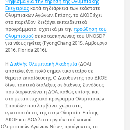
Ψήφισμα για την τήρηση της Ολυμπιακής
έδρα του
Εκεχειρίας
κατά τη διάρκεια των εκάστοτε
Ευρωπαϊκού
Στην ομογένεια
Κοινοβουλίου στις
Αμερικής!
Ολυμπιακών Αγώνων. Επίσης, το ΔΚΟΕ έχει
Βρυξέλλες
στο παρελθόν διεξάγει εκπαιδευτικά
προγράμματα σχετικά με την
προώθηση του
Σχολική Ημέρα
Παγκόσμια Ημέ
Ολυμπισμού
σε κατασκηνώνεις του UNOSDP
Αθλητισμού
Αθλητισμού για
για νέους ηγέτες (PyongChang 2015, Αμβουργο
Ανάπτυξη και τ
Ειρήνη
2016, Florida 2016).
Παγκόσμια Ημέρα
Ειρήνης
Η
Διεθνής Ολυμπιακή Ακαδημία
(ΔΟΑ)
αποτελεί ένα πολύ σημαντικό εταίρο σε
θέματα εκπαίδευσης. Ο Διευθυντής του ΔΚΟΕ
δίνει τακτικά διαλέξεις σε διεθνείς Συνόδους
που διοργανώνει η ΔΟΑ, καθώς επίσης και
στο μεταπτυχιακό πρόγραμμα Ολυμπιακών
Σπουδών που λαμβάνει χώρα στις
εγκαταστάσεις της στην Ολυμπία. Επίσης,
ΔΚΟΕ και ΔΟΑ λειτουργούν από κοινού
ν Ολυμπιακών Αγώνων Νέων, προάγοντας τα