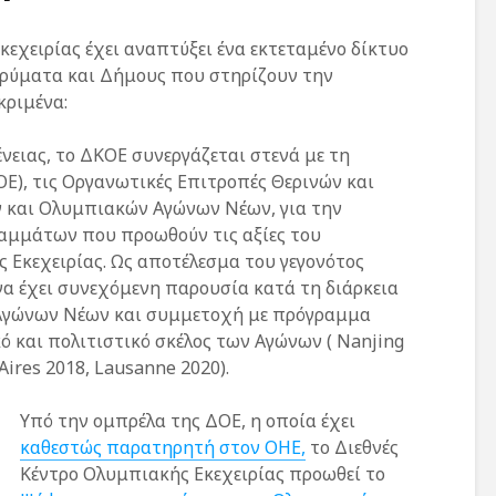
κεχειρίας έχει αναπτύξει ένα εκτεταμένο δίκτυο
δρύματα και Δήμους που στηρίζουν την
κριμένα:
νειας, το ΔΚΟΕ συνεργάζεται στενά με τη
Ε), τις Οργανωτικές Επιτροπές Θερινών και
 και Ολυμπιακών Αγώνων Νέων, για την
αμμάτων που προωθούν τις αξίες του
 Εκεχειρίας. Ως αποτέλεσμα του γεγονότος
 να έχει συνεχόμενη παρουσία κατά τη διάρκεια
Αγώνων Νέων και συμμετοχή με πρόγραμμα
ό και πολιτιστικό σκέλος των Αγώνων ( Nanjing
Aires 2018, Lausanne 2020).
Οι νικητές του
Γιορτάζουμε τη
ένατου Πανελλήνιου
Παγκόσμια Ημέ
διαγωνισμού «Λέμε
Αθλητισμού για
Υπό την ομπρέλα της ΔΟΕ, η οποία έχει
όχι στον σχολικό
Ανάπτυξη και τ
καθεστώς παρατηρητή
στον ΟΗΕ,
το Διεθνές
Εκφοβισμό»
Ειρήνη στο 19 
Κέντρο Ολυμπιακής Εκεχειρίας προωθεί το
επισκέφτηκαν την
Αθηνών !