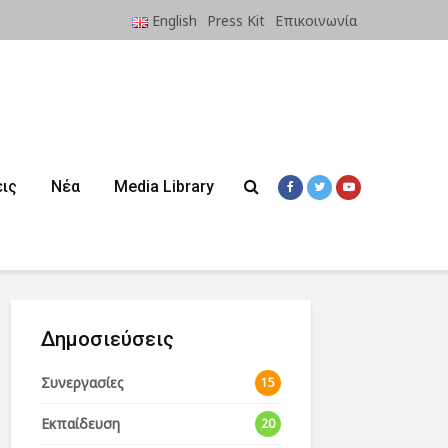
English
Press Kit
Επικοινωνία
ις
Νέα
Media Library
Δημοσιεύσεις
Συνεργασίες
15
Εκπαίδευση
20