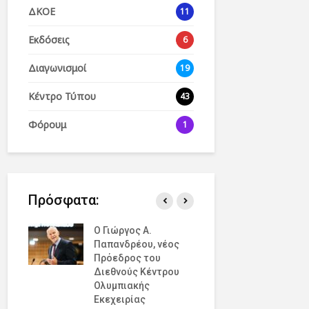
ΔΚΟΕ
11
Εκδόσεις
6
Διαγωνισμοί
19
Κέντρο Τύπου
43
Φόρουμ
1
Πρόσφατα:
ν
Ο Γιώργος Α.
Οι νικητές
ρα
Παπανδρέου, νέος
ένατου Πα
 την
Πρόεδρος του
διαγωνισμ
ην
Διεθνούς Κέντρου
όχι στον 
Λύκειο
Ολυμπιακής
Εκφοβισμ
Εκεχειρίας
επισκέφτη