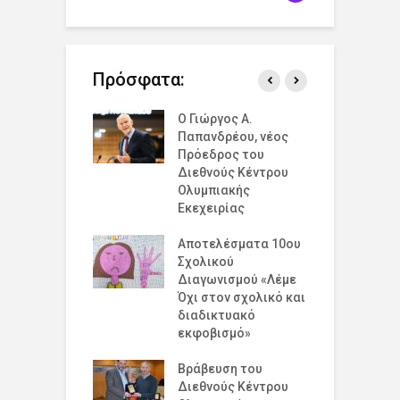
Πρόσφατα:
άζουμε την
Ο Γιώργος Α.
Ο
σμια Ημέρα
Παπανδρέου, νέος
έ
ισμού για την
Πρόεδρος του
δ
υξη και την
Διεθνούς Κέντρου
ό
η στο 19 Λύκειο
Ολυμπιακής
Ε
ν !
Εκεχειρίας
ε
έ
ομογένεια της
Αποτελέσματα 10ου
Ε
κής!
Σχολικού
Κ
Διαγωνισμού «Λέμε
Β
Όχι στον σχολικό και
σμια Ημέρα
διαδικτυακό
Σ
ισμού για την
εκφοβισμό»
Α
υξη και την
η
Βράβευση του
Διεθνούς Κέντρου
Π