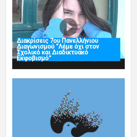
Διακρίσεις 7ου Πανελλήνιου
Διαγωνισμού “Λέμε όχι στον
Σχολικό και Διαδικτυακό
Εκφοβισμό”