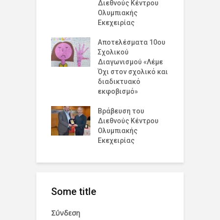
υξη και την
Διεθνούς Κέντρου
ό
η στο 19 Λύκειο
Ολυμπιακής
Ε
ν !
Εκεχειρίας
ε
έ
ομογένεια της
Αποτελέσματα 10ου
Ε
κής!
Σχολικού
Κ
Διαγωνισμού «Λέμε
Β
Όχι στον σχολικό και
σμια Ημέρα
διαδικτυακό
Σ
ισμού για την
εκφοβισμό»
Α
υξη και την
η
Βράβευση του
Διεθνούς Κέντρου
Π
Ολυμπιακής
Ε
Εκεχειρίας
Some title
Σύνδεση