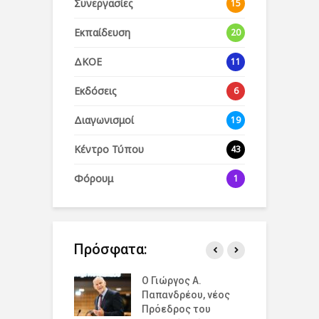
Συνεργασίες
15
Εκπαίδευση
20
ΔΚΟΕ
11
Εκδόσεις
6
Διαγωνισμοί
19
Κέντρο Τύπου
43
Φόρουμ
1
Πρόσφατα:
άζουμε την
Ο Γιώργος Α.
Ο
σμια Ημέρα
Παπανδρέου, νέος
έ
ισμού για την
Πρόεδρος του
δ