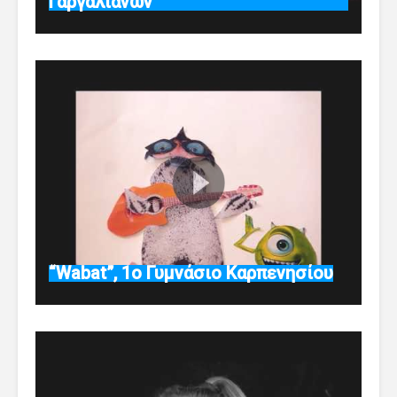
Γαργαλιάνων
“Wabat”, 1ο Γυμνάσιο Καρπενησίου