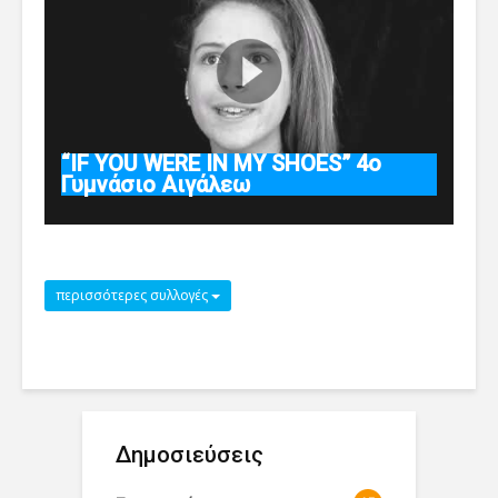
“IF YOU WERE IN MY SHOES” 4ο
Γυμνάσιο Αιγάλεω
περισσότερες συλλογές
Δημοσιεύσεις