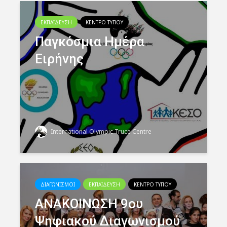
ΕΚΠΑΙΔΕΥΣΗ
ΚΕΝΤΡΟ ΤΥΠΟΥ
Παγκόσμια Ημέρα
Ειρήνης
International Olympic Truce Centre
ΔΙΑΓΩΝΙΣΜΟΙ
ΕΚΠΑΙΔΕΥΣΗ
ΚΕΝΤΡΟ ΤΥΠΟΥ
ΑΝΑΚΟΙΝΩΣΗ 9ου
Ψηφιακού Διαγωνισμού