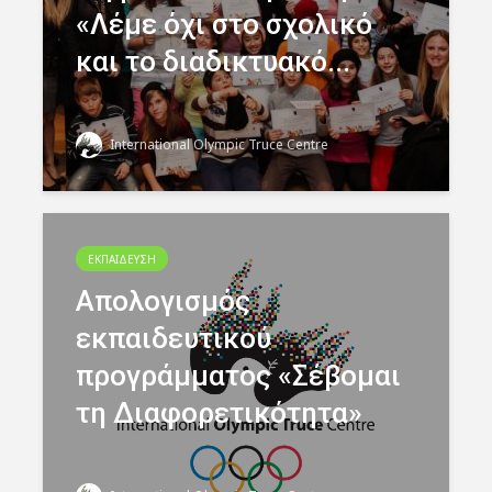
«Λέμε όχι στο σχολικό
και το διαδικτυακό...
International Olympic Truce Centre
ΕΚΠΑΙΔΕΥΣΗ
Απολογισμός
εκπαιδευτικού
προγράμματος «Σέβομαι
τη Διαφορετικότητα»