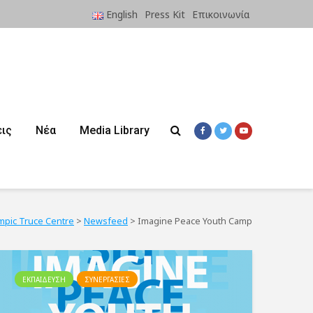
English
Press Kit
Επικοινωνία
ις
Νέα
Media Library
ympic Truce Centre
>
Newsfeed
>
Imagine Peace Youth Camp
ΕΚΠΑΙΔΕΥΣΗ
ΣΥΝΕΡΓΑΣΙΕΣ