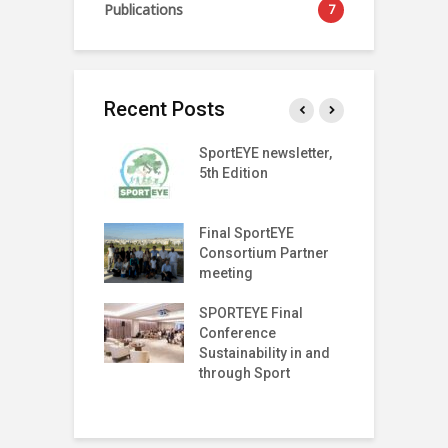
Publications
7
Recent Posts
SPORT
SportEYE newsletter,
S
SPARENCY
5th Edition
4
 LAUNCH EVENT
T Index
Final SportEYE
S
tter (Fifth
Consortium Partner
3
n)
meeting
r on The Move
SPORTEYE Final
G
off Meeting
Conference
P
Sustainability in and
P
through Sport
I
T