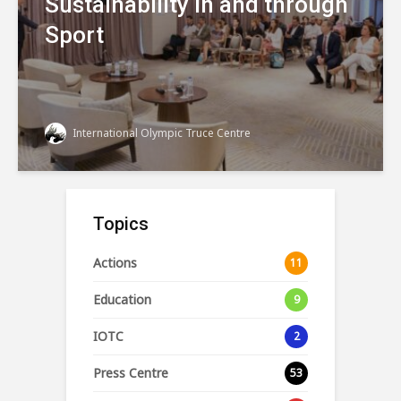
Sustainability in and through
Sport
International Olympic Truce Centre
Topics
Actions
11
Education
9
IOTC
2
Press Centre
53