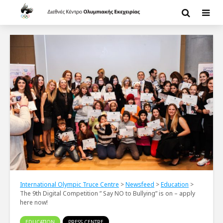
International Olympic Truce Centre
>
Newsfeed
>
Education
>
The 9th Digital Competition ” Say NO to Bullying” is on – apply
here now!
EDUCATION
PRESS CENTRE