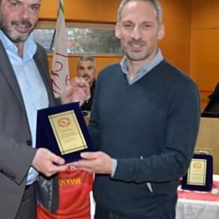
Σχολική Ημέρα
Στην ομ
Αθλητισμού
Αμερική
Παγκόσμια Ημέρα
Παγκόσ
Ειρήνης
Αθλητισ