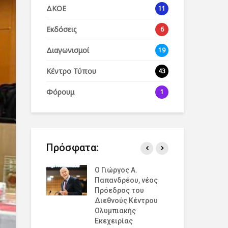
ΔΚΟΕ
11
Εκδόσεις
6
Διαγωνισμοί
19
Κέντρο Τύπου
43
Φόρουμ
1
Πρόσφατα:
ογένεια της
Ο Γιώργος Α.
Σχ
ς!
Παπανδρέου, νέος
Αθ
Πρόεδρος του
Διεθνούς Κέντρου
μια Ημέρα
Ολυμπιακής
Πα
μού για την
Εκεχειρίας
Ει