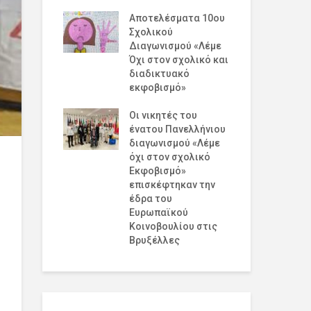
η και την
Αποτελέσματα 10ου
Σχολικού
Γι
ΝΩΣΗ 9ου
Διαγωνισμού «Λέμε
Πα
ού
Όχι στον σχολικό και
Αθλ
ισμού «Λέμε
διαδικτυακό
Ανά
 σχολικό και
εκφοβισμό»
Ειρ
ικτυακό
Αθ
σμό»
Οι νικητές του
ένατου Πανελλήνιου
διαγωνισμού «Λέμε
όχι στον σχολικό
Εκφοβισμό»
επισκέφτηκαν την
έδρα του
Ευρωπαϊκού
Κοινοβουλίου στις
Βρυξέλλες