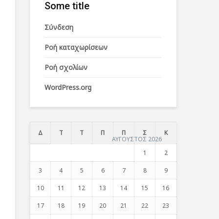
Some title
Σύνδεση
Ροή καταχωρίσεων
Ροή σχολίων
WordPress.org
Δ
Τ
Τ
Π
Π
Σ
Κ
ΑΥΓΟΥΣΤΟΣ 2026
1
2
3
4
5
6
7
8
9
10
11
12
13
14
15
16
17
18
19
20
21
22
23