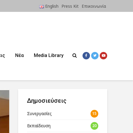
English
Press Kit
Επικοινωνία
ις
Νέα
Media Library
Δημοσιεύσεις
Συνεργασίες
15
Εκπαίδευση
20