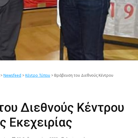
Ανάπτυξ
Ειρήνη
Γιορτάζουμε την
Παγκόσμια Ημέρα
ΑΝΑΚΟΙ
Αθλητισμού για την
Ψηφιακ
Ανάπτυξη και την
Διαγων
Ειρήνη στο 19 Λύκειο
όχι στο
Αθηνών !
το διαδ
εκφοβι
>
Newsfeed
>
Κέντρο Τύπου
>
Βράβευση του Διεθνούς Κέντρου
του Διεθνούς Κέντρου
ς Εκεχειρίας