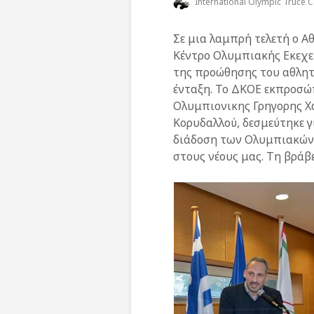
International Olympic Truce C
Σε μια λαμπρή τελετή ο Α
Κέντρο Ολυμπιακής Εκεχει
της προώθησης του αθλητι
ένταξη. Το ΔΚΟΕ εκπροσώ
Ολυμπιονικης Γρηγορης Χ
Κορυδαλλού, δεσμεύτηκε γ
διάδοση των Ολυμπιακών 
στους νέους μας. Τη βρά