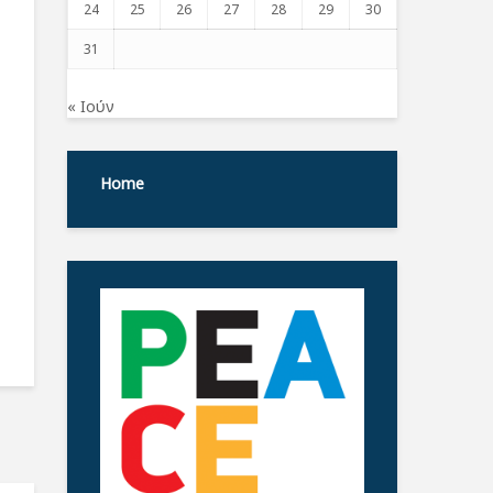
24
25
26
27
28
29
30
31
« Ιούν
Home