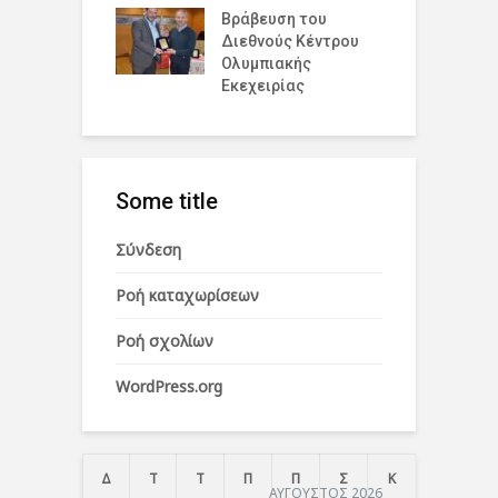
η
Βράβευση του
Διεθνούς Κέντρου
Π
Ολυμπιακής
Ε
Εκεχειρίας
Some title
Σύνδεση
Ροή καταχωρίσεων
Ροή σχολίων
WordPress.org
Δ
Τ
Τ
Π
Π
Σ
Κ
ΑΥΓΟΥΣΤΟΣ 2026