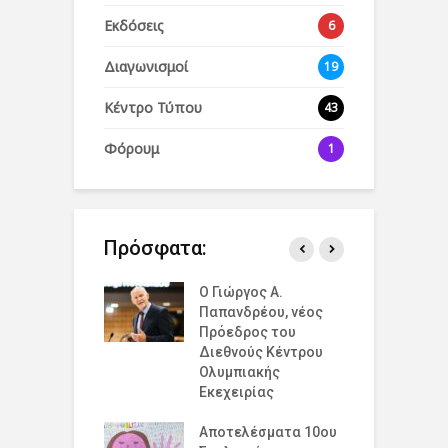
Εκδόσεις
6
Διαγωνισμοί
19
Κέντρο Τύπου
43
Φόρουμ
1
Πρόσφατα:
άζουμε την
Ο Γιώργος Α.
Ο
σμια Ημέρα
Παπανδρέου, νέος
έ
ισμού για την
Πρόεδρος του
δ
υξη και την
Διεθνούς Κέντρου
ό
η στο 19 Λύκειο
Ολυμπιακής
Ε
ν !
Εκεχειρίας
ε
έ
ομογένεια της
Αποτελέσματα 10ου
Ε