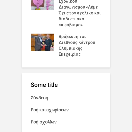
κής!
Σχολικού
Κ
Διαγωνισμού «Λέμε
Β
Όχι στον σχολικό και
σμια Ημέρα
διαδικτυακό
Σ
ισμού για την
εκφοβισμό»
Α
υξη και την
η
Βράβευση του
Διεθνούς Κέντρου
Π
Ολυμπιακής
Ε
Εκεχειρίας
Some title
Σύνδεση
Ροή καταχωρίσεων
Ροή σχολίων