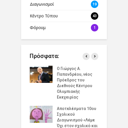
Διαγωνισμοί
19
Κέντρο Τύπου
43
Φόρουμ
1
Πρόσφατα:
άζουμε την
Ο Γιώργος Α.
Ο
σμια Ημέρα
Παπανδρέου, νέος
έ
ισμού για την
Πρόεδρος του
δ
υξη και την
Διεθνούς Κέντρου
ό
η στο 19 Λύκειο
Ολυμπιακής
Ε
ν !
Εκεχειρίας
ε
έ
ομογένεια της
Αποτελέσματα 10ου
Ε
κής!
Σχολικού
Κ
Διαγωνισμού «Λέμε
Β
Όχι στον σχολικό και