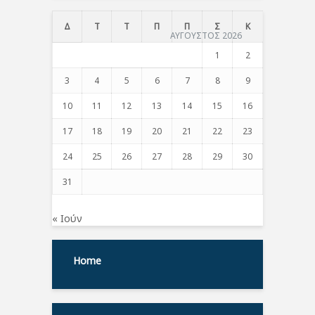
Δ
Τ
Τ
Π
Π
Σ
Κ
ΑΥΓΟΥΣΤΟΣ 2026
1
2
3
4
5
6
7
8
9
10
11
12
13
14
15
16
17
18
19
20
21
22
23
24
25
26
27
28
29
30
31
« Ιούν
Home