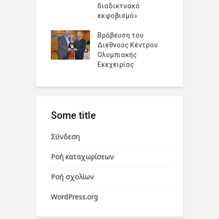
σμια Ημέρα
διαδικτυακό
Σ
ισμού για την
εκφοβισμό»
Α
υξη και την
η
Βράβευση του
Διεθνούς Κέντρου
Π
Ολυμπιακής
Ε
Εκεχειρίας
Some title
Σύνδεση
Ροή καταχωρίσεων
Ροή σχολίων
WordPress.org