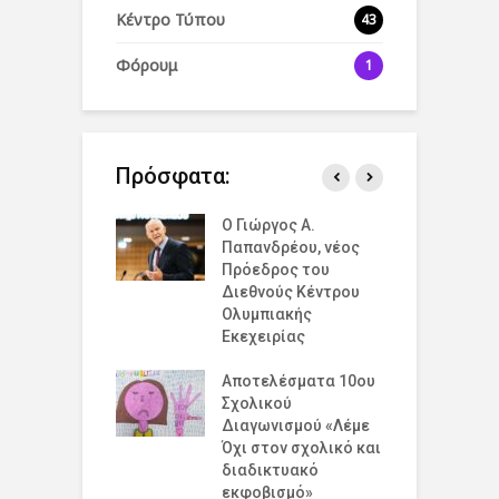
Κέντρο Τύπου
43
Φόρουμ
1
Πρόσφατα:
άζουμε την
Ο Γιώργος Α.
Ο
σμια Ημέρα
Παπανδρέου, νέος
έ
ισμού για την
Πρόεδρος του
δ
υξη και την
Διεθνούς Κέντρου
ό
η στο 19 Λύκειο
Ολυμπιακής
Ε
ν !
Εκεχειρίας
ε
έ
ομογένεια της
Αποτελέσματα 10ου
Ε
κής!
Σχολικού
Κ
Διαγωνισμού «Λέμε
Β
Όχι στον σχολικό και
σμια Ημέρα
διαδικτυακό
Σ
ισμού για την
εκφοβισμό»
Α