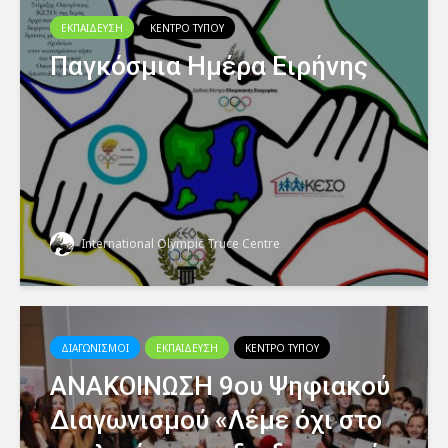
ΕΚΠΑΙΔΕΥΣΗ
ΚΕΝΤΡΟ ΤΥΠΟΥ
Παγκόσμια Ημέρα Ειρήνης
International Olympic Truce Centre
ΔΙΑΓΩΝΙΣΜΟΙ
ΕΚΠΑΙΔΕΥΣΗ
ΚΕΝΤΡΟ ΤΥΠΟΥ
ΑΝΑΚΟΙΝΩΣΗ 9ου Ψηφιακού
Διαγωνισμού «Λέμε όχι στο