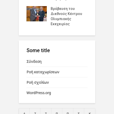
υξη και την
η
Βράβευση του
Διεθνούς Κέντρου
Π
Ολυμπιακής
Ε
Εκεχειρίας
Some title
Σύνδεση
Ροή καταχωρίσεων
Ροή σχολίων
WordPress.org
Δ
Τ
Τ
Π
Π
Σ
Κ