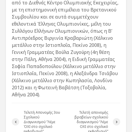
από το Διεθνές Κέντρο Ολυμπιακής Εκεχειρίας,
με τη επιστημονική επιμέλεια του Βρετανικού
Συμβουλίου και σε αυτά συμμετέχουν
εθελοντικά Έλληνες Ολυμπιονίκες, μέλη του
Συλλόγου Ελλήνων Ολυμπιονικών, όπως η Β’
Αντιπρόεδρος Βιργινία Κραβαριώτη (Χάλκινο
μετάλλιο στην Ιστιοπλοΐα, Πεκίνο 2008), η
Γενική Γραμματέας Βούλα Ζυγούρη (4η θέση
στην Πάλη, Αθήνα 2004), η Ειδική Γραμματέας
Σοφία Παπαδοπούλου (Χάλκινο μετάλλιο στην
Ιστιοπλοΐα, Πεκίνο 2008), η Αλεξάνδρα Τσιάβου
(Χάλκινο μετάλλιο στην Κωπηλασία, Λονδίνο
2012) και η Φωτεινή Βαβάτση (Τοξοβολία,
Αθήνα 2004).
Τελετή Απονομής 3ου
Τελετή απονομής
Σχολικού
βραβείων σχολικού
Διαγωνισμού ”Λέμε
διαγωνισμού “Λέμε
ΌΧΙ στο σχολικό
ΟΧΙ στο σχολικό
εκφοβισμό”
εκφοβισμό”