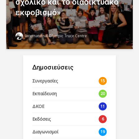
σχολικό και το διαδικτυακό
εκφοβισμό»
International Olympic Truce Centre
Δημοσιεύσεις
Συνεργασίες
15
Εκπαίδευση
20
ΔΚΟΕ
11
Εκδόσεις
6
Διαγωνισμοί
19