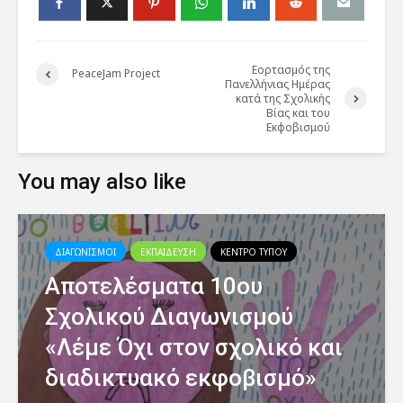
Εορτασμός της
PeaceJam Project
Πανελλήνιας Ημέρας
κατά της Σχολικής
Βίας και του
Εκφοβισμού
You may also like
ΔΙΑΓΩΝΙΣΜΟΙ
ΕΚΠΑΙΔΕΥΣΗ
ΚΕΝΤΡΟ ΤΥΠΟΥ
Αποτελέσματα 10ου
Σχολικού Διαγωνισμού
«Λέμε Όχι στον σχολικό και
διαδικτυακό εκφοβισμό»