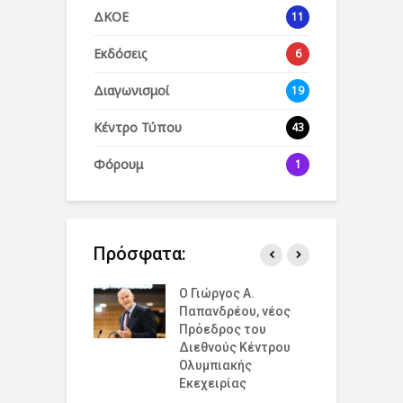
ΔΚΟΕ
11
Εκδόσεις
6
Διαγωνισμοί
19
Κέντρο Τύπου
43
Φόρουμ
1
Πρόσφατα:
άζουμε την
Ο Γιώργος Α.
Ο
σμια Ημέρα
Παπανδρέου, νέος
έ
ισμού για την
Πρόεδρος του
δ
υξη και την
Διεθνούς Κέντρου
ό
η στο 19 Λύκειο
Ολυμπιακής
Ε
ν !
Εκεχειρίας
ε
έ