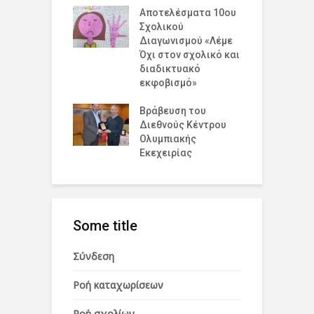
ομογένεια της
Αποτελέσματα 10ου
Ε
κής!
Σχολικού
Κ
Διαγωνισμού «Λέμε
Β
Όχι στον σχολικό και
σμια Ημέρα
διαδικτυακό
Σ
ισμού για την
εκφοβισμό»
Α
υξη και την
η
Βράβευση του
Διεθνούς Κέντρου
Π
Ολυμπιακής
Ε
Εκεχειρίας
Some title
Σύνδεση
Ροή καταχωρίσεων
Ροή σχολίων